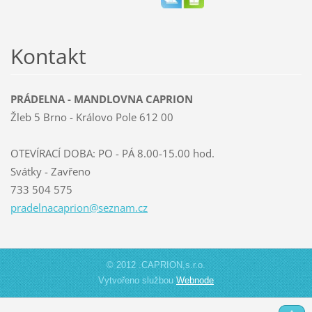
Kontakt
PRÁDELNA - MANDLOVNA CAPRION
Žleb 5 Brno - Královo Pole 612 00
OTEVÍRACÍ DOBA: PO - PÁ 8.00-15.00 hod.
Svátky - Zavřeno
733 504 575
pradelna
caprion@
seznam.c
z
© 2012 .CAPRION,s.r.o.
Vytvořeno službou
Webnode