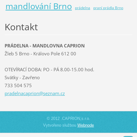
mandlování Brno
prádelna
praní prádla Brno
Kontakt
PRÁDELNA - MANDLOVNA CAPRION
Žleb 5 Brno - Královo Pole 612 00
OTEVÍRACÍ DOBA: PO - PÁ 8.00-15.00 hod.
Svátky - Zavřeno
733 504 575
pradelna
caprion@
seznam.c
z
© 2012 .CAPRION,s.r.o.
Vytvořeno službou
Webnode