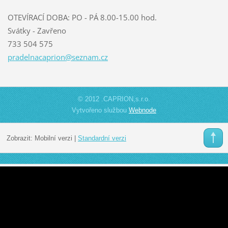
OTEVÍRACÍ DOBA: PO - PÁ 8.00-15.00 hod.
Svátky - Zavřeno
733 504 575
pradelna
caprion@
seznam.c
z
© 2012 .CAPRION,s.r.o.
Vytvořeno službou
Webnode
Zobrazit:
Mobilní verzi
|
Standardní verzi