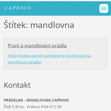
C A P R I O N
Štítek: mandlovna
Praní a mandlování prádla
https://www.caprion.cz/nabizene-sluzby/prani-a-
mandlovani-pradla/
Kontakt
PRÁDELNA - MANDLOVNA CAPRION
Žleb 5 Brno - Královo Pole 612 00