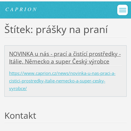
C A P R I O N
Štítek: prášky na praní
NOVINKA u nás - prací a čistící prostředky -
Itálie, Německo a super Český výrobce
https://www.caprion.cz/news/novinka-u-nas-praci-a-
cistici-prostredky-italie-nemecko-a-super-cesky-
vyrobce/
Kontakt