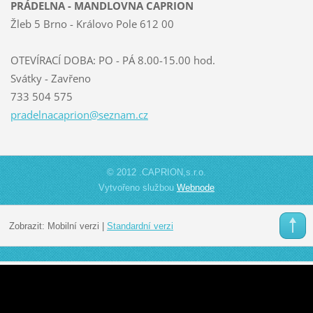
PRÁDELNA - MANDLOVNA CAPRION
Žleb 5 Brno - Královo Pole 612 00
OTEVÍRACÍ DOBA: PO - PÁ 8.00-15.00 hod.
Svátky - Zavřeno
733 504 575
pradelna
caprion@
seznam.c
z
© 2012 .CAPRION,s.r.o.
Vytvořeno službou
Webnode
Zobrazit:
Mobilní verzi
|
Standardní verzi