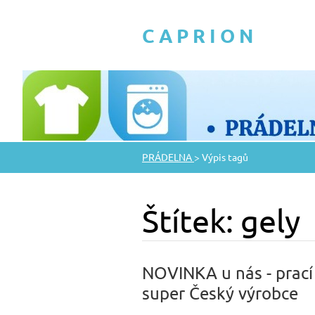
C A P R I O N
PRÁDELNA
>
Výpis tagů
Štítek: gely
NOVINKA u nás - prací a
super Český výrobce