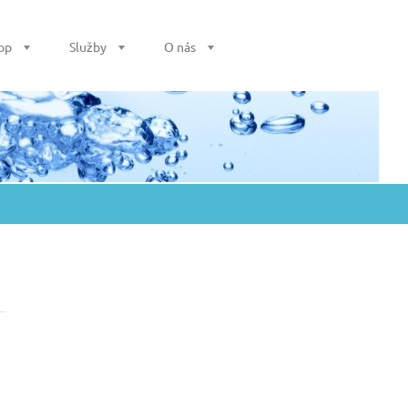
op
Služby
O nás