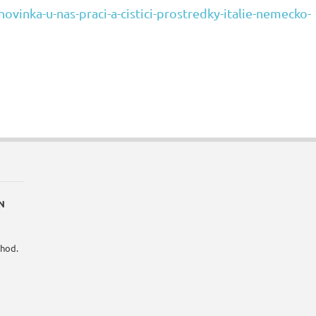
vinka-u-nas-praci-a-cistici-prostredky-italie-nemecko-
N
 hod.