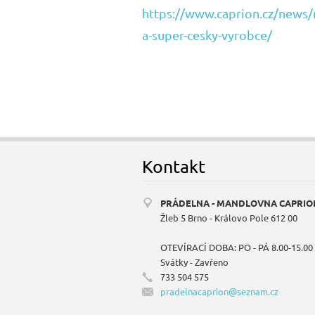
https://www.caprion.cz/news/no
a-super-cesky-vyrobce/
Kontakt
PRÁDELNA - MANDLOVNA CAPRIO
Žleb 5 Brno - Královo Pole 612 00
OTEVÍRACÍ DOBA: PO - PÁ 8.00-15.00
Svátky - Zavřeno
733 504 575
pradelna
caprion@
seznam.c
z