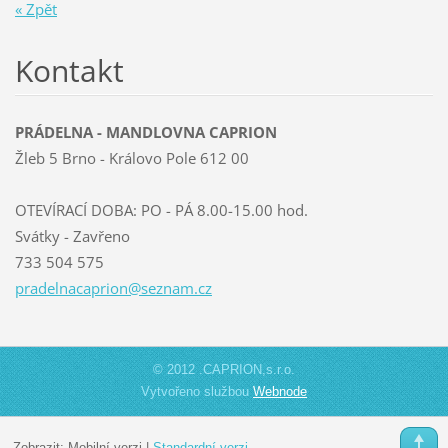
« Zpět
Kontakt
PRÁDELNA - MANDLOVNA CAPRION
Žleb 5 Brno - Královo Pole 612 00
OTEVÍRACÍ DOBA: PO - PÁ 8.00-15.00 hod.
Svátky - Zavřeno
733 504 575
pradelna
caprion@
seznam.c
z
© 2012 .CAPRION,s.r.o.
Vytvořeno službou
Webnode
Zobrazit:
Mobilní verzi
|
Standardní verzi