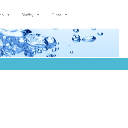
op
Služby
O nás