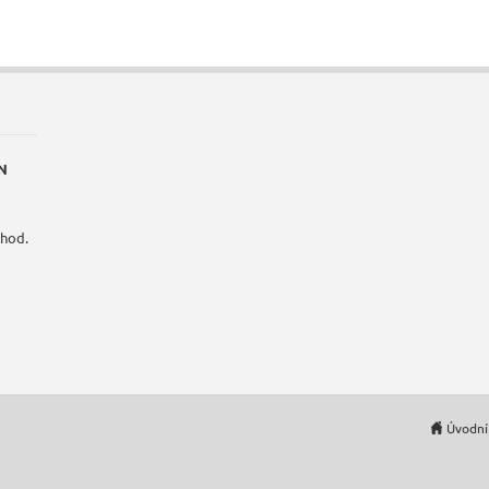
N
 hod.
Úvodní