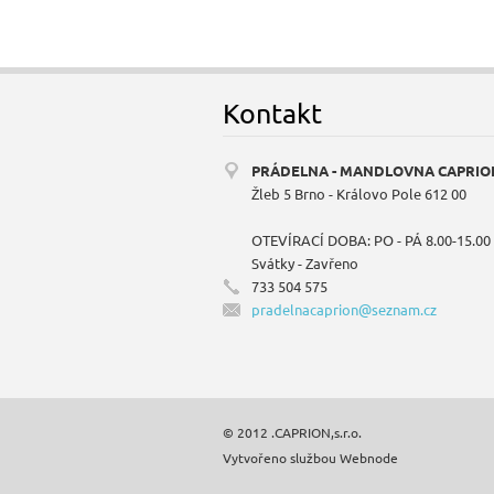
Kontakt
PRÁDELNA - MANDLOVNA CAPRIO
Žleb 5 Brno - Královo Pole 612 00
OTEVÍRACÍ DOBA: PO - PÁ 8.00-15.00
Svátky - Zavřeno
733 504 575
pradelna
caprion@
seznam.c
z
© 2012 .CAPRION,s.r.o.
Vytvořeno službou
Webnode