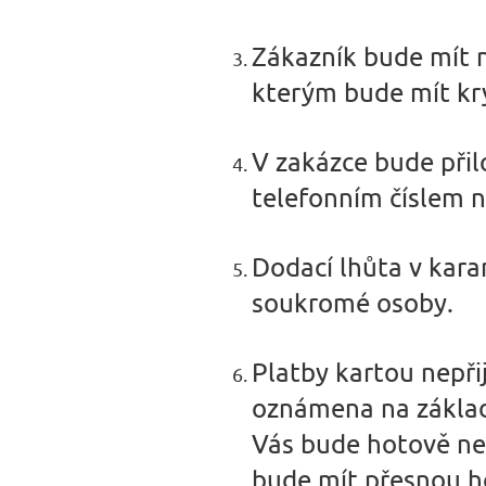
Zákazník bude mít n
kterým bude mít kry
V zakázce bude přil
telefonním číslem n
Dodací lhůta v kara
soukromé osoby.
Platby kartou nepř
oznámena na základ
Vás bude hotově ne
bude mít přesnou 