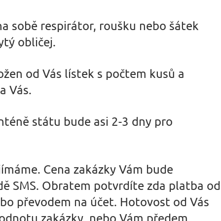
a sobě respirátor, roušku nebo šátek
tý obličej.
ožen od Vás lístek s počtem kusů a
a Vás.
nténě státu bude asi 2-3 dny pro
ijímáme. Cena zakázky Vám bude
ě SMS. Obratem potvrdíte zda platba od
bo převodem na účet. Hotovost od Vás
hodnotu zakázky, nebo Vám předem