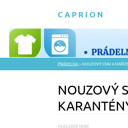
C A P R I O N
PRÁDELNA
>
NOUZOVÝ STAV A NAŘÍZ
NOUZOVÝ S
KARANTÉNY
16.03.2020 10:00