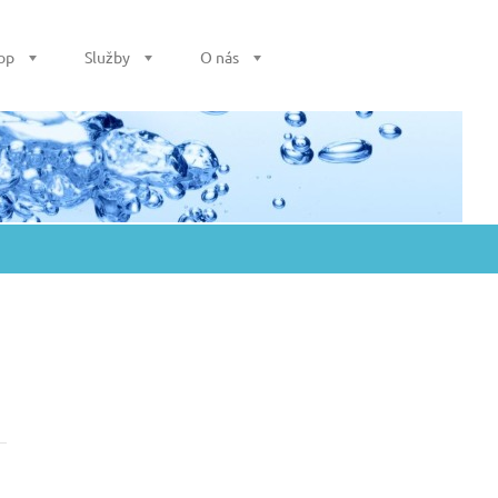
op
Služby
O nás