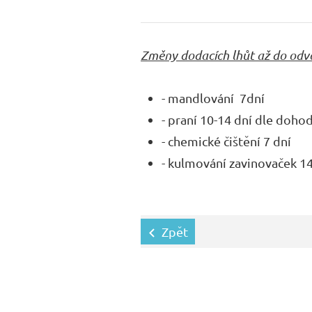
Změny dodacích lhůt až do odv
- mandlování 7dní
- praní 10-14 dní dle doho
- chemické čištění 7 dní
- kulmování zavinovaček 14
Zpět