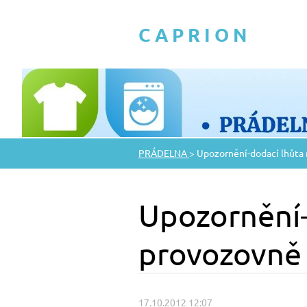
C A P R I O N
PRÁDELNA
>
Upozornění-dodací lhůta
Upozornění-
provozovně
17.10.2012 12:07