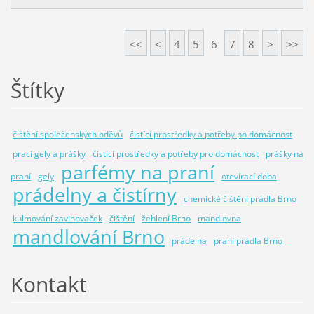
<<
<
4
5
6
7
8
>
>>
Štítky
čištění společenských oděvů
čistící prostředky a potřeby po domácnost
prací gely a prášky
čistící prostředky a potřeby pro domácnost
prášky na
parfémy na praní
praní
gely
otevírací doba
prádelny a čistírny
chemické čištění prádla Brno
kulmování zavinovaček
čištění
žehlení Brno
mandlovna
mandlování Brno
prádelna
praní prádla Brno
Kontakt